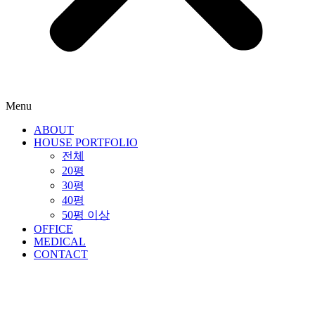
Menu
ABOUT
HOUSE PORTFOLIO
전체
20평
30평
40평
50평 이상
OFFICE
MEDICAL
CONTACT