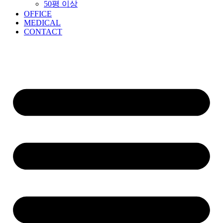
50평 이상
OFFICE
MEDICAL
CONTACT