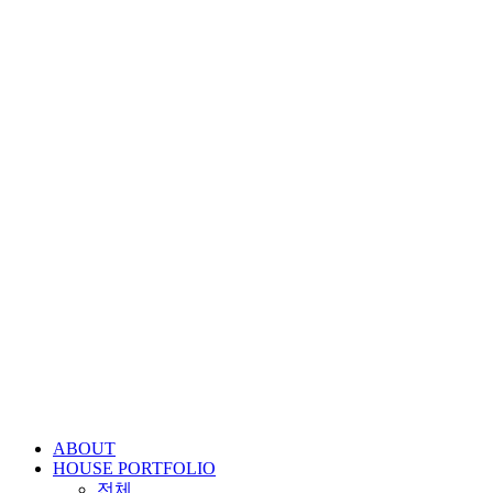
콘
텐
츠
로
건
너
뛰
기
ABOUT
HOUSE PORTFOLIO
전체