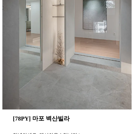
[78PY] 마포 벽산
빌라