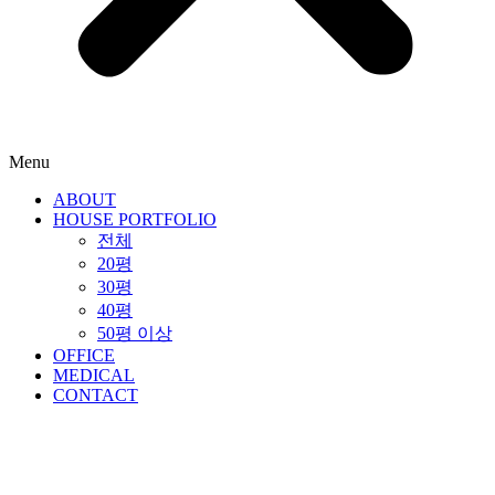
Menu
ABOUT
HOUSE PORTFOLIO
전체
20평
30평
40평
50평 이상
OFFICE
MEDICAL
CONTACT