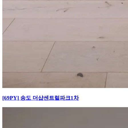
[69PY] 송도 더샵센트럴파크1차