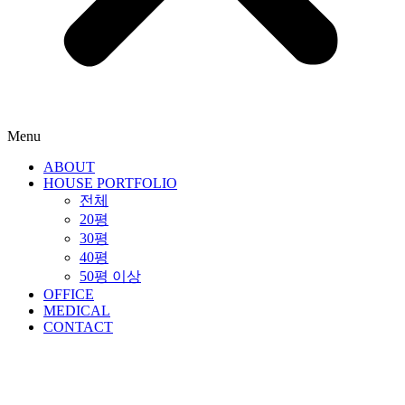
Menu
ABOUT
HOUSE PORTFOLIO
전체
20평
30평
40평
50평 이상
OFFICE
MEDICAL
CONTACT