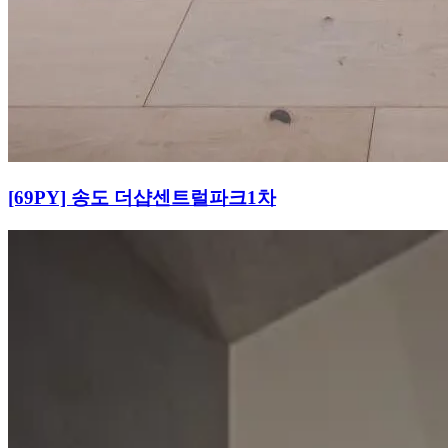
[69PY] 송도 더샵센트럴파크1차