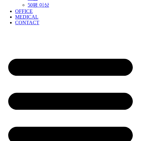
50평 이상
OFFICE
MEDICAL
CONTACT