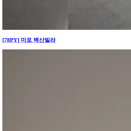
[78PY] 마포 벽산빌라