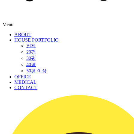
Menu
ABOUT
HOUSE PORTFOLIO
전체
20평
30평
40평
50평 이상
OFFICE
MEDICAL
CONTACT