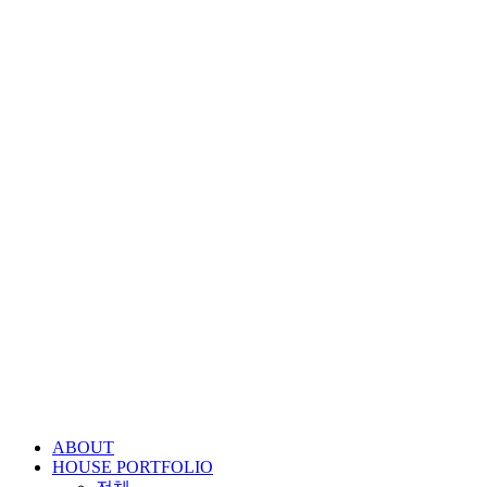
콘
텐
츠
로
건
너
뛰
기
ABOUT
HOUSE PORTFOLIO