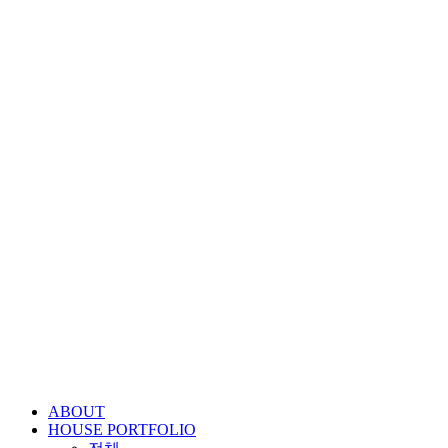
콘
텐
츠
로
건
너
뛰
기
ABOUT
HOUSE PORTFOLIO