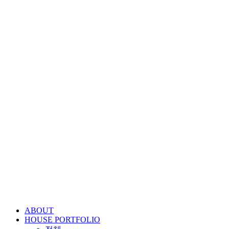
콘
텐
츠
로
건
너
뛰
기
ABOUT
HOUSE PORTFOLIO