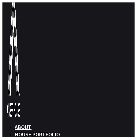
콘
텐
츠
로
건
너
뛰
기
ABOUT
HOUSE PORTFOLIO