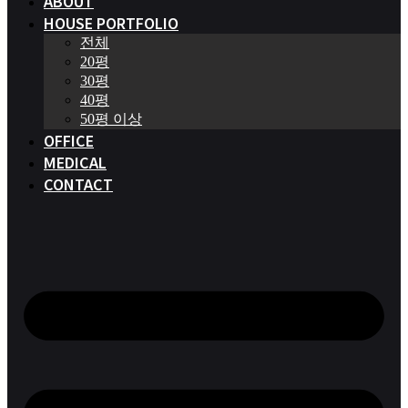
ABOUT
HOUSE PORTFOLIO
전체
20평
30평
40평
50평 이상
OFFICE
MEDICAL
CONTACT