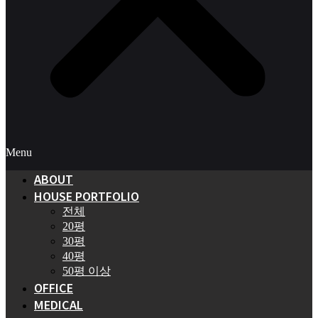
Menu
ABOUT
HOUSE PORTFOLIO
전체
20평
30평
40평
50평 이상
OFFICE
MEDICAL